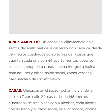
APARTAMENTOS:
Ubicados en Villavicencio en el
sector del anillo vial de la carrera 7 con calle 24, desde
79 metros cuadrados con 3 torres de 11 pisos que
cuentan cada una con 44 apartamentos, ascensor,
escaleras, shup de basuras, cocina integral, piscina
para adultos y niños, salón social, zonas verdes y
parqueadero de uso exclusivo.
CASAS
:
Ubicadas en el sector del anillo vial de la
carrera 7 con calle 24, casas desde 148 metros
cuadrados de tres pisos con 4 alcobas, cada alcoba
con su baño y el baño social, sala, comedor, cocina